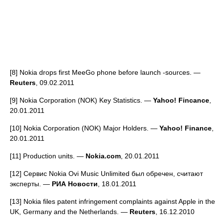
[8] Nokia drops first MeeGo phone before launch -sources. —
Reuters
, 09.02.2011
[9] Nokia Corporation (NOK) Key Statistics. —
Yahoo! Fincance
,
20.01.2011
[10] Nokia Corporation (NOK) Major Holders. —
Yahoo! Finance
,
20.01.2011
[11] Production units. —
Nokia.com
, 20.01.2011
[12] Сервис Nokia Ovi Music Unlimited был обречен, считают
эксперты. —
РИА Новости
, 18.01.2011
[13] Nokia files patent infringement complaints against Apple in the
UK, Germany and the Netherlands. —
Reuters
, 16.12.2010