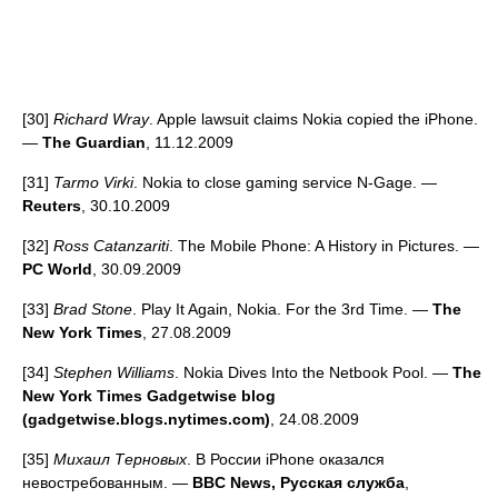
[30]
Richard Wray
. Apple lawsuit claims Nokia copied the iPhone.
—
The Guardian
, 11.12.2009
[31]
Tarmo Virki
. Nokia to close gaming service N-Gage. —
Reuters
, 30.10.2009
[32]
Ross Catanzariti
. The Mobile Phone: A History in Pictures. —
PC World
, 30.09.2009
[33]
Brad Stone
. Play It Again, Nokia. For the 3rd Time. —
The
New York Times
, 27.08.2009
[34]
Stephen Williams
. Nokia Dives Into the Netbook Pool. —
The
New York Times Gadgetwise blog
(gadgetwise.blogs.nytimes.com)
, 24.08.2009
[35]
Михаил Терновых
. В России iPhone оказался
невостребованным. —
BBC News, Русская служба
,