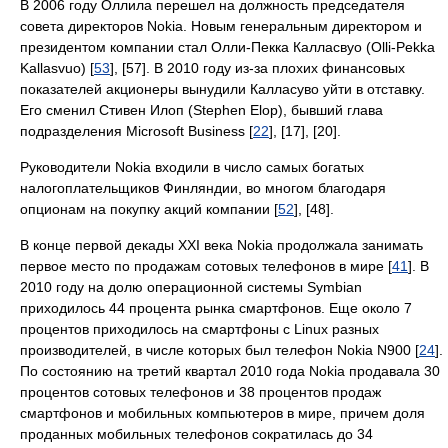
В 2006 году Оллила перешел на должность председателя
совета директоров Nokia. Новым генеральным директором и
президентом компании стал Олли-Пекка Калласвуо (Olli-Pekka
Kallasvuo) [
53
], [57]. В 2010 году из-за плохих финансовых
показателей акционеры вынудили Калласуво уйти в отставку.
Его сменил Стивен Илоп (Stephen Elop), бывший глава
подразделения Microsoft Business [
22
], [17], [20].
Руководители Nokia входили в число самых богатых
налогоплательщиков Финляндии, во многом благодаря
опционам на покупку акций компании [
52
], [48].
В конце первой декады XXI века Nokia продолжала занимать
первое место по продажам сотовых телефонов в мире [
41
]. В
2010 году на долю операционной системы Symbian
приходилось 44 процента рынка смартфонов. Еще около 7
процентов приходилось на смартфоны с Linux разных
производителей, в числе которых был телефон Nokia N900 [
24
].
По состоянию на третий квартал 2010 года Nokia продавала 30
процентов сотовых телефонов и 38 процентов продаж
смартфонов и мобильных компьютеров в мире, причем доля
проданных мобильных телефонов сократилась до 34