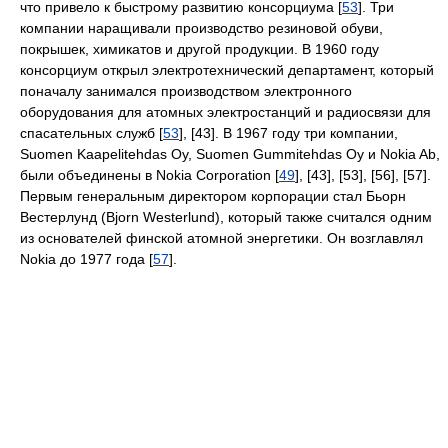
что привело к быстрому развитию консорциума [
53
]. Три
компании наращивали производство резиновой обуви,
покрышек, химикатов и другой продукции. В 1960 году
консорциум открыл электротехнический департамент, который
поначалу занимался производством электронного
оборудования для атомных электростанций и радиосвязи для
спасательных служб [
53
], [43]. В 1967 году три компании,
Suomen Kaapelitehdas Oy, Suomen Gummitehdas Oy и Nokia Ab,
были объединены в Nokia Corporation [
49
], [43], [53], [56], [57].
Первым генеральным директором корпорации стал Бьорн
Вестерлунд (Bjorn Westerlund), который также считался одним
из основателей финской атомной энергетики. Он возглавлял
Nokia до 1977 года [
57
].