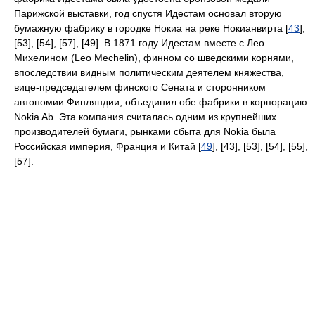
Парижской выставки, год спустя Идестам основал вторую
бумажную фабрику в городке Нокиа на реке Нокианвирта [
43
],
[53], [54], [57], [49]. В 1871 году Идестам вместе с Лео
Михелином (Leo Mechelin), финном со шведскими корнями,
впоследствии видным политическим деятелем княжества,
вице-председателем финского Сената и сторонником
автономии Финляндии, объединил обе фабрики в корпорацию
Nokia Ab. Эта компания считалась одним из крупнейших
производителей бумаги, рынками сбыта для Nokia была
Российская империя, Франция и Китай [
49
], [43], [53], [54], [55],
[57].