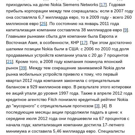
приходились на долю Nokia Siemens Networks [
17
]. Годовая
прибыль корпорации между тем сокращалась: если в 2007 году
она составляла 6,7 миллиарда евро, то в 2009 году - всего 260
миллионов евро [
25
]. По состоянию на январь 2011 года
капитализация компании составляла 38 миллиардов евро [
9
].
Главными рынками сбыта для компании была Европа и
Восточная Азия, в особенности, КНР [
17
]. При этом достаточно
шаткими позиции Nokia были в США: с 2006 по 2010 год доля
продаваемых устройств компании упала с 20 до 7 процентов
[
21
]. Кроме того, в 2008 году компания покинула японский
рынок [
39
]. Между тем сокращение занимаемой Nokia доли
рынка мобильных устройств привело к тому, что первый
квартал 2012 года компания закончила с отрицательным
балансом в 929 миллионов евро. В результате этого котировки
ее акций упали до уровня 1997 года. Также в апреле 2012 года
кредитное агентство Fitch понизило кредитный рейтинг Nokia
до "мусорного" с отрицательным прогнозом [
3
], [4]. В
последующие месяцы акции продолжили падать в цене: к
середине июля 2012 года они подешевели на 67 процентов с
начала года; капитализация компании достигла 17-летнего
минимума и составила 5,46 миллиарда евро. Специалисты