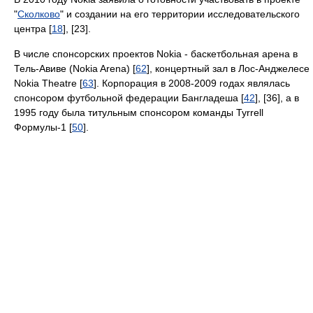
"
Сколково
" и создании на его территории исследовательского
центра [
18
], [23].
В числе спонсорских проектов Nokia - баскетбольная арена в
Тель-Авиве (Nokia Arena) [
62
], концертный зал в Лос-Анджелесе
Nokia Theatre [
63
]. Корпорация в 2008-2009 годах являлась
спонсором футбольной федерации Бангладеша [
42
], [36], а в
1995 году была титульным спонсором команды Tyrrell
Формулы-1 [
50
].