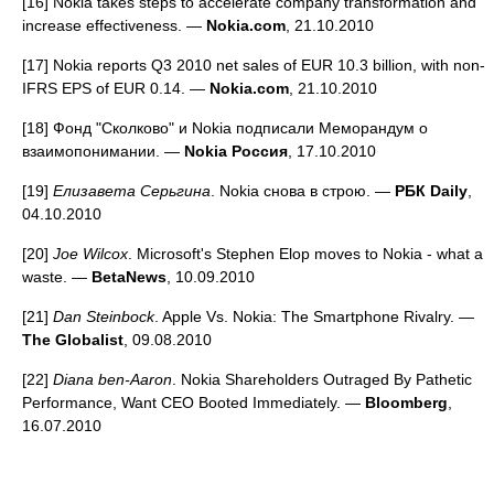
[16] Nokia takes steps to accelerate company transformation and
increase effectiveness. —
Nokia.com
, 21.10.2010
[17] Nokia reports Q3 2010 net sales of EUR 10.3 billion, with non-
IFRS EPS of EUR 0.14. —
Nokia.com
, 21.10.2010
[18] Фонд "Сколково" и Nokia подписали Меморандум о
взаимопонимании. —
Nokia Россия
, 17.10.2010
[19]
Елизавета Серьгина
. Nokia снова в строю. —
РБК Daily
,
04.10.2010
[20]
Joe Wilcox
. Microsoft's Stephen Elop moves to Nokia - what a
waste. —
BetaNews
, 10.09.2010
[21]
Dan Steinbock
. Apple Vs. Nokia: The Smartphone Rivalry. —
The Globalist
, 09.08.2010
[22]
Diana ben-Aaron
. Nokia Shareholders Outraged By Pathetic
Performance, Want CEO Booted Immediately. —
Bloomberg
,
16.07.2010