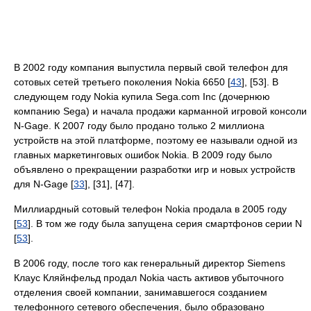
В 2002 году компания выпустила первый свой телефон для
сотовых сетей третьего поколения Nokia 6650 [
43
], [53]. В
следующем году Nokia купила Sega.com Inc (дочернюю
компанию Sega) и начала продажи карманной игровой консоли
N-Gage. К 2007 году было продано только 2 миллиона
устройств на этой платформе, поэтому ее называли одной из
главных маркетинговых ошибок Nokia. В 2009 году было
объявлено о прекращении разработки игр и новых устройств
для N-Gage [
33
], [31], [47].
Миллиардный сотовый телефон Nokia продала в 2005 году
[
53
]. В том же году была запущена серия смартфонов серии N
[
53
].
В 2006 году, после того как генеральный директор Siemens
Клаус Кляйнфельд продал Nokia часть активов убыточного
отделения своей компании, занимавшегося созданием
телефонного сетевого обеспечения, было образовано