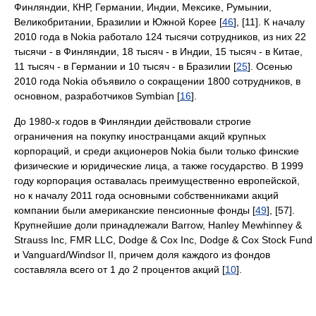
Финляндии, КНР, Германии, Индии, Мексике, Румынии,
Великобритании, Бразилии и Южной Корее [
46
], [11]. К началу
2010 года в Nokia работало 124 тысячи сотрудников, из них 22
тысячи - в Финляндии, 18 тысяч - в Индии, 15 тысяч - в Китае,
11 тысяч - в Германии и 10 тысяч - в Бразилии [
25
]. Осенью
2010 года Nokia объявило о сокращении 1800 сотрудников, в
основном, разработчиков Symbian [
16
].
До 1980-х годов в Финляндии действовали строгие
ограничения на покупку иностранцами акций крупных
корпораций, и среди акционеров Nokia были только финские
физические и юридические лица, а также государство. В 1999
году корпорация оставалась преимущественно европейской,
но к началу 2011 года основными собственниками акций
компании были американские пенсионные фонды [
49
], [57].
Крупнейшие доли принадлежали Barrow, Hanley Mewhinney &
Strauss Inc, FMR LLC, Dodge & Cox Inc, Dodge & Cox Stock Fund
и Vanguard/Windsor II, причем доля каждого из фондов
составляла всего от 1 до 2 процентов акций [
10
].