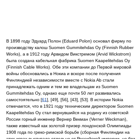
В 1898 году Эдуард Полон (Eduard Polon) основал фирму по
производству калош Suomen Gummitehdas Oy (Finnish Rubber
Works), а в 1912 году Арвидом Викстремом (Arvid Wickstrom)
была создана кабельная фабрика Suomen Kaapelitehdas Oy
(Finnish Cable Works). Обе эти компании до Первой мировой
войны обосновались в Нокиа и вскоре после получения
Финляндией независимости вместе с Nokia Ab стали
принадлежать одним и тем же владельцам из Suomen
Gummitehdas Oy, однако еще почти 50 лет развивались
самостоятельно [
61
], [49], [56], [43], [53]. В истории Nokia
отмечается, что в 1921 году техническим директором Suomen
Kaapelitehdas Oy стал вернувшийся на родину из советской
России горный инженер Вернер Векман (Verner Weckman),
также известный как золотой призер лондонской Олимпиады
1908 года по греко-римской борьбе (сборная Финляндии на
этих играх выступала отдельно от Российской империи, но без