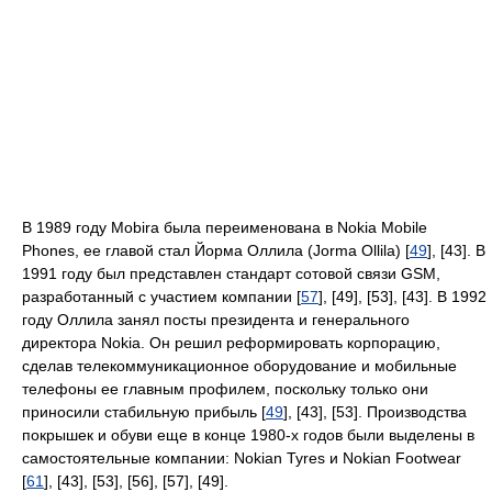
В 1989 году Mobira была переименована в Nokia Mobile
Phones, ее главой стал Йорма Оллила (Jorma Ollila) [
49
], [43]. В
1991 году был представлен стандарт сотовой связи GSM,
разработанный с участием компании [
57
], [49], [53], [43]. В 1992
году Оллила занял посты президента и генерального
директора Nokia. Он решил реформировать корпорацию,
сделав телекоммуникационное оборудование и мобильные
телефоны ее главным профилем, поскольку только они
приносили стабильную прибыль [
49
], [43], [53]. Производства
покрышек и обуви еще в конце 1980-х годов были выделены в
самостоятельные компании: Nokian Tyres и Nokian Footwear
[
61
], [43], [53], [56], [57], [49].