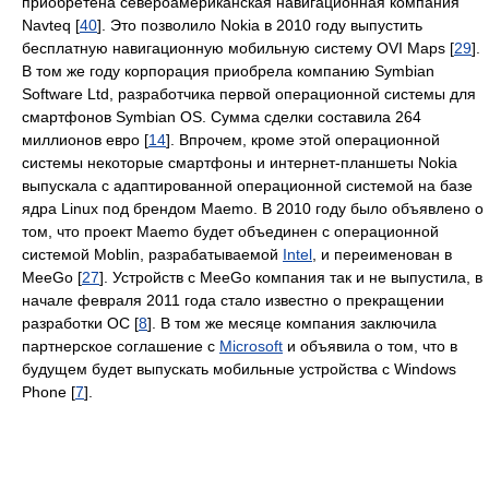
приобретена североамериканская навигационная компания
Navteq [
40
]. Это позволило Nokia в 2010 году выпустить
бесплатную навигационную мобильную систему OVI Maps [
29
].
В том же году корпорация приобрела компанию Symbian
Software Ltd, разработчика первой операционной системы для
смартфонов Symbian OS. Сумма сделки составила 264
миллионов евро [
14
]. Впрочем, кроме этой операционной
системы некоторые смартфоны и интернет-планшеты Nokia
выпускала с адаптированной операционной системой на базе
ядра Linux под брендом Maemo. В 2010 году было объявлено о
том, что проект Maemo будет объединен с операционной
системой Moblin, разрабатываемой
Intel
, и переименован в
MeeGo [
27
]. Устройств с MeeGo компания так и не выпустила, в
начале февраля 2011 года стало известно о прекращении
разработки ОС [
8
]. В том же месяце компания заключила
партнерское соглашение с
Microsoft
и объявила о том, что в
будущем будет выпускать мобильные устройства с Windows
Phone [
7
].